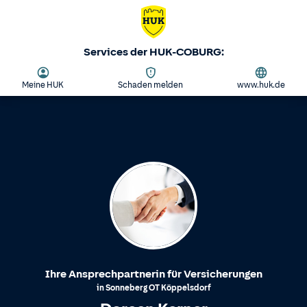
Services der HUK-COBURG:
Meine HUK
Schaden melden
www.huk.de
Ihre Ansprechpartnerin für Versicherungen
in
Sonneberg
OT
Köppelsdorf