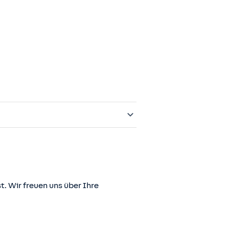
t. Wir freuen uns über Ihre
er juris GmbH betriebene Homepage