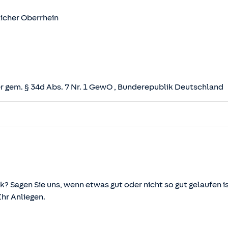
icher Oberrhein
 gem. § 34d Abs. 7 Nr. 1 GewO
, Bunderepublik Deutschland
herungsvertrag (VVG)
tz (VAG)
svermittlung und -beratung (VersVermV)
k? Sagen Sie uns, wenn etwas gut oder nicht so gut gelaufen is
r Anliegen.
önnen über die vom Bundesministerium der Justiz und von d
ehen und abgerufen werden.