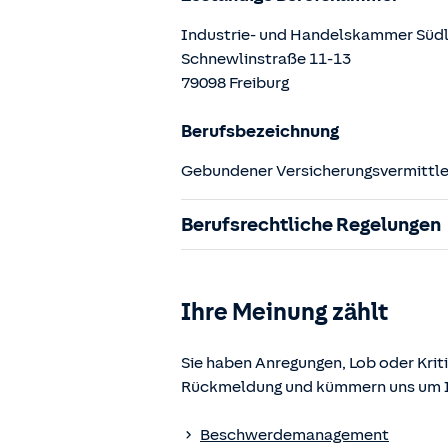
Industrie- und Handelskammer Südl
Schnewlinstraße
11-13
79098
Freiburg
Berufsbezeichnung
Gebundener Versicherungsvermittler
Berufsrechtliche Regelungen
§ 34d Gewerbeordnung (GewO)
§§ 59 – 68 Gesetz über den Versic
Ihre Meinung zählt
§ 48b Versicherungsaufsichtsgese
Verordnung über die Versicherung
Sie haben Anregungen, Lob oder Kriti
Rückmeldung und kümmern uns um Ih
Die berufsrechtlichen Regelungen k
www.gesetze-im-internet.de
einges
Beschwerdemanagement