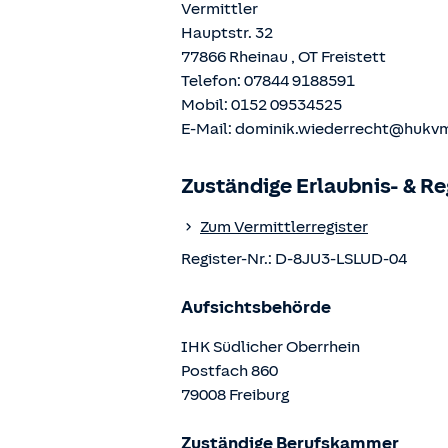
Vermittler
Hauptstr. 32
77866
Rheinau
, OT
Freistett
Telefon:
07844 9188591
Mobil:
0152 09534525
E-Mail:
dominik.wiederrecht@hukv
Zuständige Erlaubnis- & R
Zum Vermittlerregister
Register-Nr.:
D-8JU3-LSLUD-04
Aufsichtsbehörde
IHK Südlicher Oberrhein
Postfach
860
79008
Freiburg
Zuständige Berufskammer