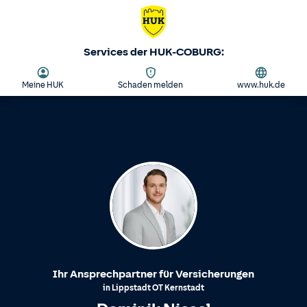
Services der HUK-COBURG:
Meine HUK
Schaden melden
www.huk.de
Ihr Ansprechpartner für Versicherungen
in
Lippstadt
OT
Kernstadt