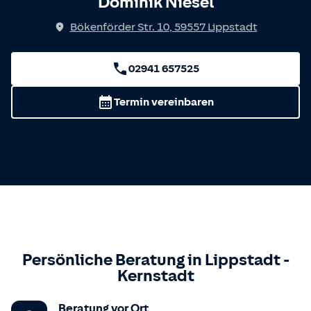
Dominik Niesel
Bökenförder Str. 10
,
59557
Lippstadt
02941 657525
Termin vereinbaren
Persönliche Beratung in
Lippstadt
-
Kernstadt
Beratung vor Ort