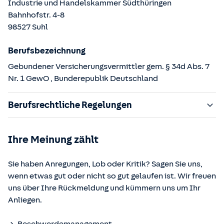
Industrie und Handelskammer Südthüringen
Bahnhofstr.
4-8
98527
Suhl
Berufsbezeichnung
Gebundener Versicherungsvermittler gem. § 34d Abs. 7
Nr. 1 GewO
, Bunderepublik Deutschland
Berufsrechtliche Regelungen
§ 34d Gewerbeordnung (GewO)
Ihre Meinung zählt
§§ 59 – 68 Gesetz über den Versicherungsvertrag
(VVG)
Sie haben Anregungen, Lob oder Kritik? Sagen Sie uns,
§ 48b Versicherungsaufsichtsgesetz (VAG)
wenn etwas gut oder nicht so gut gelaufen ist. Wir freuen
Verordnung über die Versicherungsvermittlung und -
uns über Ihre Rückmeldung und kümmern uns um Ihr
beratung (VersVermV)
Anliegen.
Die berufsrechtlichen Regelungen können über die vom