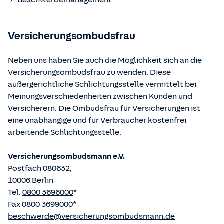
Beschwerdemanagement
Bundesministerium der Justiz und von der juris GmbH
betriebene Homepage
www.gesetze-im-internet.de
eingesehen und abgerufen werden.
Versicherungsombudsfrau
Neben uns haben Sie auch die Möglichkeit sich an die
Versicherungsombudsfrau zu wenden. Diese
außergerichtliche Schlichtungsstelle vermittelt bei
Meinungsverschiedenheiten zwischen Kunden und
Versicherern. Die Ombudsfrau für Versicherungen ist
eine unabhängige und für Verbraucher kostenfrei
arbeitende Schlichtungsstelle.
Versicherungsombudsmann e.V.
Postfach 080632,
10006 Berlin
Tel.
0800 3696000
*
Fax 0800 3699000*
beschwerde@versicherungsombudsmann.de