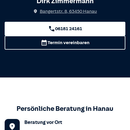
Dirk Zimmermann
Bangertstr. 8
,
63450
Hanau
06181 24161
Termin vereinbaren
Persönliche Beratung in
Hanau
Beratung vor Ort