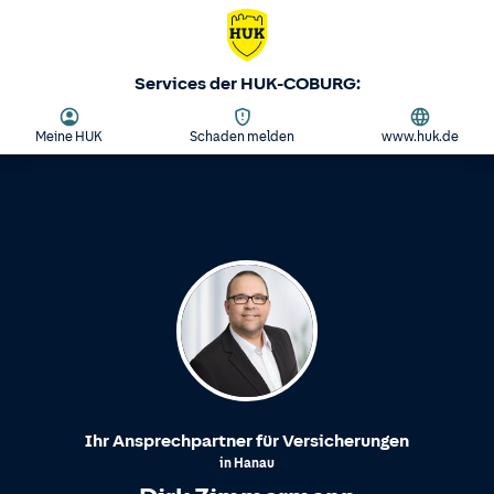
Services der HUK-COBURG:
Meine HUK
Schaden melden
www.huk.de
Ihr Ansprechpartner für Versicherungen
in
Hanau