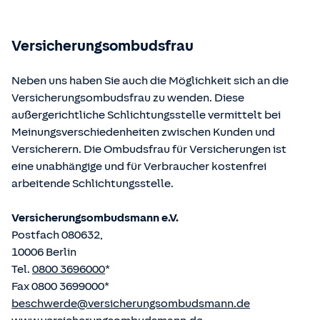
Bundesministerium der Justiz und von der juris GmbH
betriebene Homepage
www.gesetze-im-internet.de
eingesehen und abgerufen werden.
Versicherungsombudsfrau
Neben uns haben Sie auch die Möglichkeit sich an die
Versicherungsombudsfrau zu wenden. Diese
außergerichtliche Schlichtungsstelle vermittelt bei
Meinungsverschiedenheiten zwischen Kunden und
Versicherern. Die Ombudsfrau für Versicherungen ist
eine unabhängige und für Verbraucher kostenfrei
arbeitende Schlichtungsstelle.
Versicherungsombudsmann e.V.
Postfach 080632,
10006 Berlin
Tel.
0800 3696000
*
Fax 0800 3699000*
beschwerde@versicherungsombudsmann.de