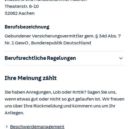
Theaterstr.
6-10
52062
Aachen
Berufsbezeichnung
Gebundener Versicherungsvermittler gem. § 34d Abs. 7
Nr. 1 GewO
, Bunderepublik Deutschland
Berufsrechtliche Regelungen
§ 34d Gewerbeordnung (GewO)
Ihre Meinung zählt
§§ 59 – 68 Gesetz über den Versicherungsvertrag
(VVG)
Sie haben Anregungen, Lob oder Kritik? Sagen Sie uns,
§ 48b Versicherungsaufsichtsgesetz (VAG)
wenn etwas gut oder nicht so gut gelaufen ist. Wir freuen
Verordnung über die Versicherungsvermittlung und -
uns über Ihre Rückmeldung und kümmern uns um Ihr
beratung (VersVermV)
Anliegen.
Die berufsrechtlichen Regelungen können über die vom
Beschwerdemanagement