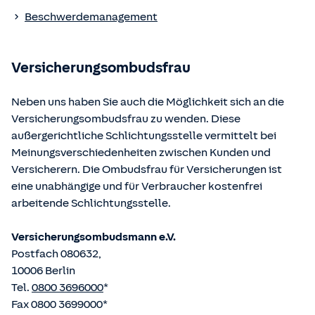
Die berufsrechtlichen Regelungen können über die vom
Beschwerdemanagement
Bundesministerium der Justiz und von der juris GmbH
betriebene Homepage
www.gesetze-im-internet.de
eingesehen und abgerufen werden.
Versicherungsombudsfrau
Neben uns haben Sie auch die Möglichkeit sich an die
Versicherungsombudsfrau zu wenden. Diese
außergerichtliche Schlichtungsstelle vermittelt bei
Meinungsverschiedenheiten zwischen Kunden und
Versicherern. Die Ombudsfrau für Versicherungen ist
eine unabhängige und für Verbraucher kostenfrei
arbeitende Schlichtungsstelle.
Versicherungsombudsmann e.V.
Postfach 080632,
10006 Berlin
Tel.
0800 3696000
*
Fax 0800 3699000*