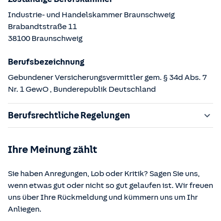
Industrie- und Handelskammer Braunschweig
Brabandtstraße
11
38100
Braunschweig
Berufsbezeichnung
Gebundener Versicherungsvermittler gem. § 34d Abs. 7
Nr. 1 GewO
, Bunderepublik Deutschland
Berufsrechtliche Regelungen
§ 34d Gewerbeordnung (GewO)
Ihre Meinung zählt
§§ 59 – 68 Gesetz über den Versicherungsvertrag
(VVG)
Sie haben Anregungen, Lob oder Kritik? Sagen Sie uns,
§ 48b Versicherungsaufsichtsgesetz (VAG)
wenn etwas gut oder nicht so gut gelaufen ist. Wir freuen
Verordnung über die Versicherungsvermittlung und -
uns über Ihre Rückmeldung und kümmern uns um Ihr
beratung (VersVermV)
Anliegen.