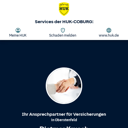
Services der HUK-COBURG:
Meine HUK
Schaden melden
www.huk.de
Ihr Ansprechpartner für Versicherungen
in
Oberstenfeld