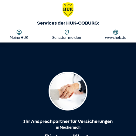
Services der HUK-COBURG:
Meine HUK
Schaden melden
www.huk.de
Ihr Ansprechpartner für Versicherungen
in
Mechernich