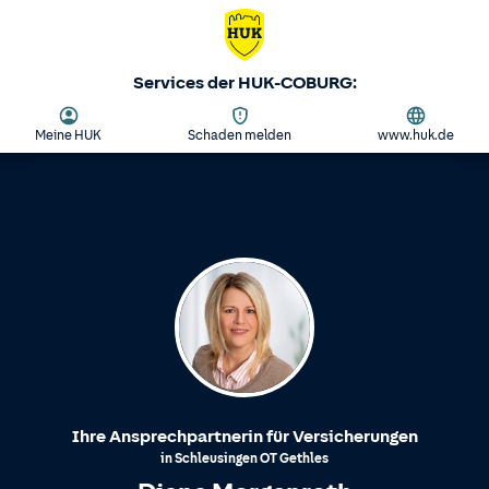
Services der HUK-COBURG:
Meine HUK
Schaden melden
www.huk.de
Ihre Ansprechpartnerin für Versicherungen
in
Schleusingen
OT
Gethles