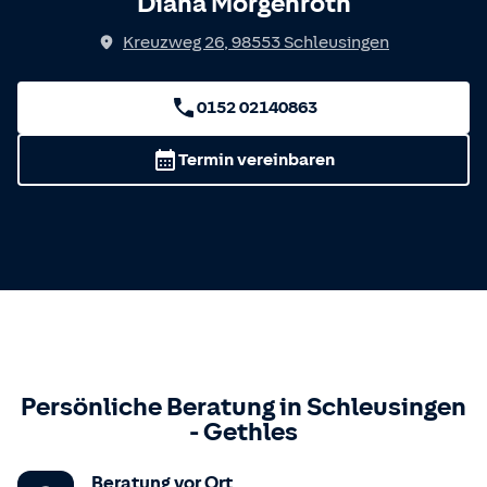
Diana Morgenroth
Kreuzweg 26
,
98553
Schleusingen
0152 02140863
Termin vereinbaren
Persönliche Beratung in
Schleusingen
-
Gethles
Beratung vor Ort