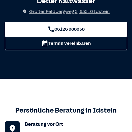
Detlef Kaltwasser
Großer Feldbergweg 5
,
65510
Idstein
06126 988038
Termin vereinbaren
Persönliche Beratung in
Idstein
Beratung vor Ort