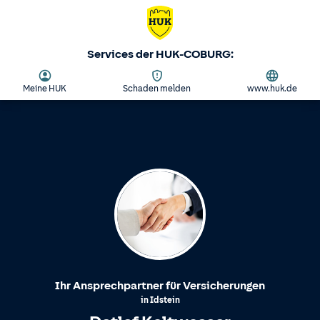
Services der HUK-COBURG:
Meine HUK
Schaden melden
www.huk.de
Ihr Ansprechpartner für Versicherungen
in
Idstein