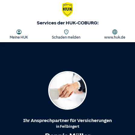
Services der HUK-COBURG:
Meine HUK
Schaden melden
www.huk.de
Ihr Ansprechpartner für Versicherungen
in
Feilbingert