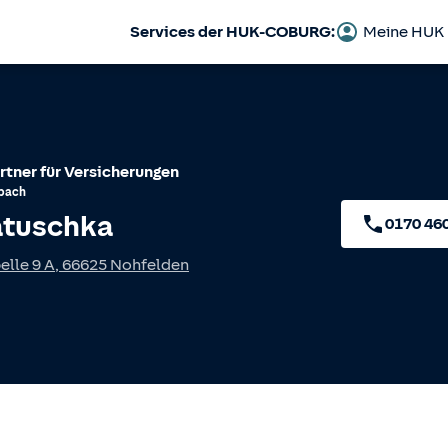
Services der HUK-COBURG:
Meine HUK
rtner für Versicherungen
bach
atuschka
0170 46
elle 9 A
,
66625
Nohfelden