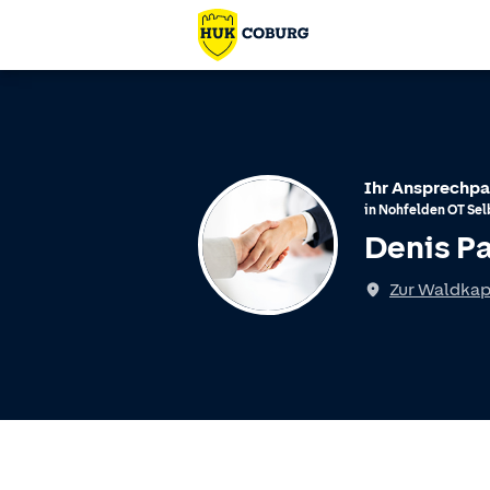
Ihr Ansprechpa
in
Nohfelden
OT
Sel
Denis P
Zur Waldkap