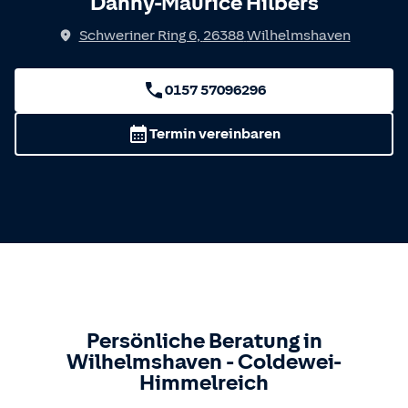
Danny-Maurice Hilbers
Schweriner Ring 6
,
26388
Wilhelmshaven
0157 57096296
Termin vereinbaren
Persönliche Beratung in
Wilhelmshaven
-
Coldewei-
Himmelreich