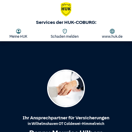
Services der HUK-COBURG:
Meine HUK
Schaden melden
www.huk.de
Ihr Ansprechpartner für Versicherungen
in
Wilhelmshaven
OT
Coldewei-Himmelreich