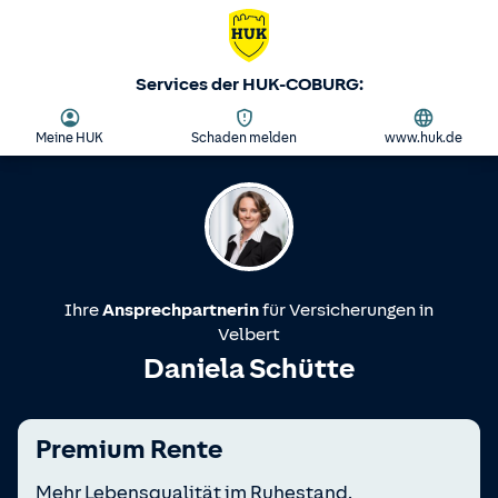
Services der HUK-COBURG:
Meine HUK
Schaden melden
www.huk.de
Ihre
Ansprechpartnerin
für Versicherungen in
Velbert
Daniela Schütte
Premium Rente
Mehr Lebensqualität im Ruhestand.