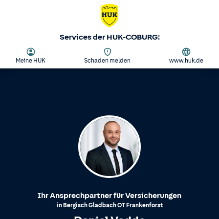
Services der HUK-COBURG:
Meine HUK
Schaden melden
www.huk.de
Ihr Ansprechpartner für Versicherungen
in
Bergisch Gladbach
OT
Frankenforst