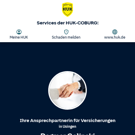
Services der HUK-COBURG:
Meine HUK
Schaden melden
www.huk.de
Ihre Ansprechpartnerin für Versicherungen
in
Usingen