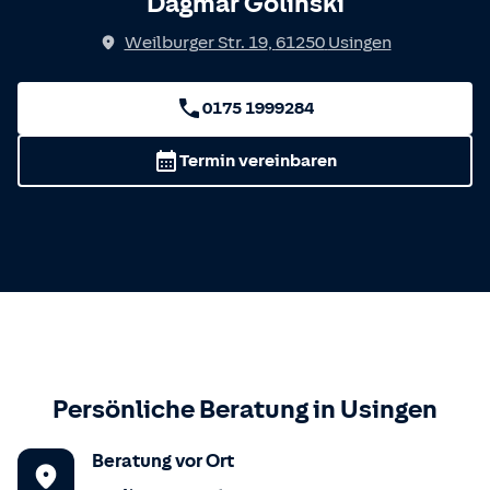
Dagmar Golinski
Weilburger Str. 19
,
61250
Usingen
0175 1999284
Termin vereinbaren
Persönliche Beratung in
Usingen
Beratung vor Ort