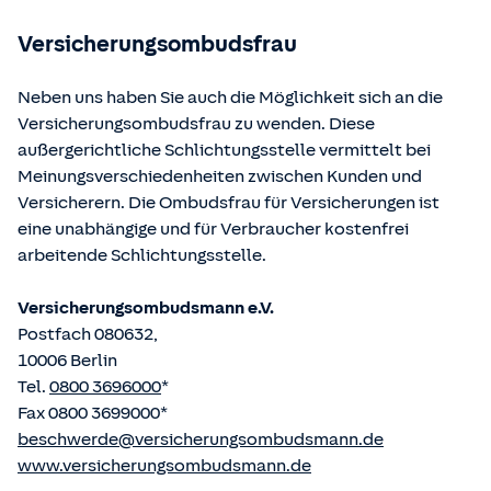
betriebene Homepage
www.gesetze-im-internet.de
eingesehen und abgerufen werden.
Versicherungsombudsfrau
Neben uns haben Sie auch die Möglichkeit sich an die
Versicherungsombudsfrau zu wenden. Diese
außergerichtliche Schlichtungsstelle vermittelt bei
Meinungsverschiedenheiten zwischen Kunden und
Versicherern. Die Ombudsfrau für Versicherungen ist
eine unabhängige und für Verbraucher kostenfrei
arbeitende Schlichtungsstelle.
Versicherungsombudsmann e.V.
Postfach 080632,
10006 Berlin
Tel.
0800 3696000
*
Fax 0800 3699000*
beschwerde@versicherungsombudsmann.de
www.versicherungsombudsmann.de