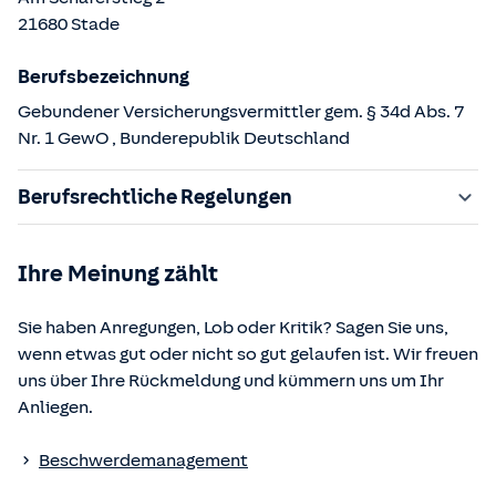
21680
Stade
Berufsbezeichnung
Gebundener Versicherungsvermittler gem. § 34d Abs. 7
Nr. 1 GewO
, Bunderepublik Deutschland
Berufsrechtliche Regelungen
§ 34d Gewerbeordnung (GewO)
Ihre Meinung zählt
§§ 59 – 68 Gesetz über den Versicherungsvertrag
(VVG)
Sie haben Anregungen, Lob oder Kritik? Sagen Sie uns,
§ 48b Versicherungsaufsichtsgesetz (VAG)
wenn etwas gut oder nicht so gut gelaufen ist. Wir freuen
Verordnung über die Versicherungsvermittlung und -
uns über Ihre Rückmeldung und kümmern uns um Ihr
beratung (VersVermV)
Anliegen.
Die berufsrechtlichen Regelungen können über die vom
Beschwerdemanagement
Bundesministerium der Justiz und von der juris GmbH