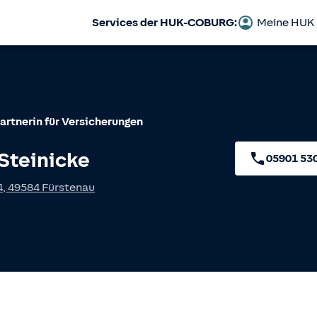
Services der HUK-COBURG:
Meine HUK
artnerin für Versicherungen
Steinicke
05901 53
4
,
49584
Fürstenau