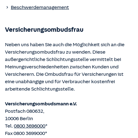
Die berufsrechtlichen Regelungen können über die vom
Beschwerdemanagement
Bundesministerium der Justiz und von der juris GmbH
betriebene Homepage
www.gesetze-im-internet.de
eingesehen und abgerufen werden.
Versicherungsombudsfrau
Neben uns haben Sie auch die Möglichkeit sich an die
Versicherungsombudsfrau zu wenden. Diese
außergerichtliche Schlichtungsstelle vermittelt bei
Meinungsverschiedenheiten zwischen Kunden und
Versicherern. Die Ombudsfrau für Versicherungen ist
eine unabhängige und für Verbraucher kostenfrei
arbeitende Schlichtungsstelle.
Versicherungsombudsmann e.V.
Postfach 080632,
10006 Berlin
Tel.
0800 3696000
*
Fax 0800 3699000*