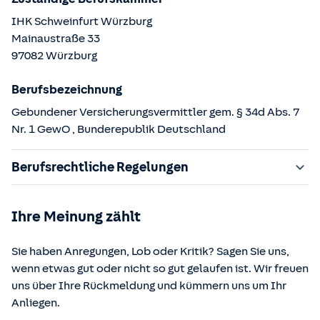
IHK Schweinfurt Würzburg
Mainaustraße
33
97082
Würzburg
Berufsbezeichnung
Gebundener Versicherungsvermittler gem. § 34d Abs. 7
Nr. 1 GewO
, Bunderepublik Deutschland
Berufsrechtliche Regelungen
§ 34d Gewerbeordnung (GewO)
Ihre Meinung zählt
§§ 59 – 68 Gesetz über den Versicherungsvertrag
(VVG)
Sie haben Anregungen, Lob oder Kritik? Sagen Sie uns,
§ 48b Versicherungsaufsichtsgesetz (VAG)
wenn etwas gut oder nicht so gut gelaufen ist. Wir freuen
Verordnung über die Versicherungsvermittlung und -
uns über Ihre Rückmeldung und kümmern uns um Ihr
beratung (VersVermV)
Anliegen.