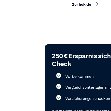
Zur huk.de
250 € Ersparnis sic
Check
Vorbeikommen
Vergleichsunterlagen mi
Versicherungen checken