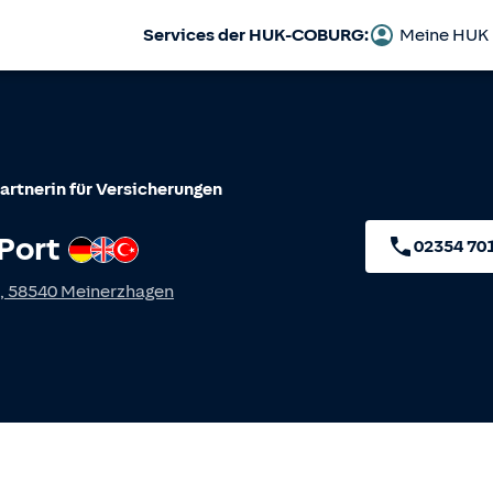
Services der HUK-COBURG:
Meine HUK
artnerin für Versicherungen
Port
Deutsch
Englisch
Türkisch
02354 70
,
58540
Meinerzhagen