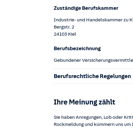
Zuständige Berufskammer
Industrie- und Handelskammer zu K
Bergstr.
2
24103
Kiel
Berufsbezeichnung
Gebundener Versicherungsvermittler
Berufsrechtliche Regelungen
§ 34d Gewerbeordnung (GewO)
§§ 59 – 68 Gesetz über den Versic
Ihre Meinung zählt
§ 48b Versicherungsaufsichtsgese
Verordnung über die Versicherung
Sie haben Anregungen, Lob oder Kriti
Rückmeldung und kümmern uns um Ih
Die berufsrechtlichen Regelungen k