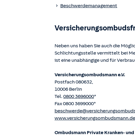
www.gesetze-im-internet.de
einges
Beschwerdemanagement
Versicherungsombudsf
Neben uns haben Sie auch die Mögli
Schlichtungsstelle vermittelt bei 
ist eine unabhängige und für Verbra
Versicherungsombudsmann e.V.
Postfach 080632,
10006 Berlin
Tel.
0800 3696000
*
Fax 0800 3699000*
beschwerde@versicherungsombud
www.versicherungsombudsmann.d
Ombudsmann Private Kranken- und P