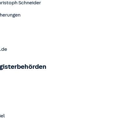
ristoph Schneider
icherungen
.de
egisterbehörden
iel