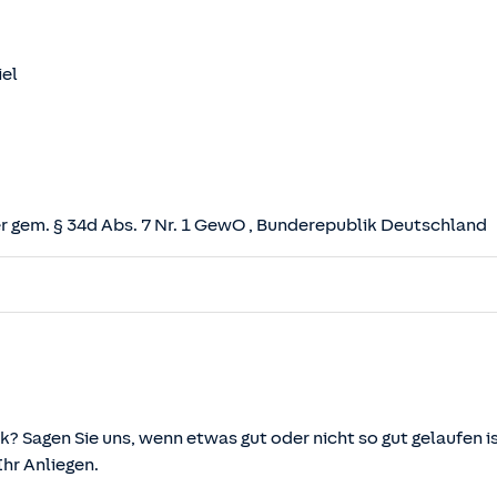
iel
 gem. § 34d Abs. 7 Nr. 1 GewO
, Bunderepublik Deutschland
herungsvertrag (VVG)
tz (VAG)
svermittlung und -beratung (VersVermV)
k? Sagen Sie uns, wenn etwas gut oder nicht so gut gelaufen is
r Anliegen.
önnen über die vom Bundesministerium der Justiz und von d