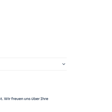
t. Wir freuen uns über Ihre
er juris GmbH betriebene Homepage