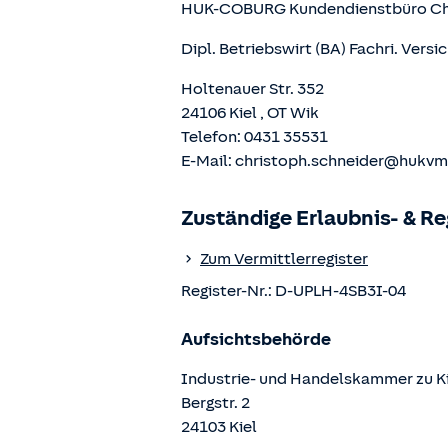
HUK-COBURG Kundendienstbüro
Ch
Dipl. Betriebswirt (BA) Fachri. Vers
Holtenauer Str. 352
24106
Kiel
, OT
Wik
Telefon:
0431 35531
E-Mail:
christoph.schneider@hukvm
Zuständige Erlaubnis- & R
Zum Vermittlerregister
Register-Nr.:
D-UPLH-4SB3I-04
Aufsichtsbehörde
Industrie- und Handelskammer zu K
Bergstr.
2
24103
Kiel