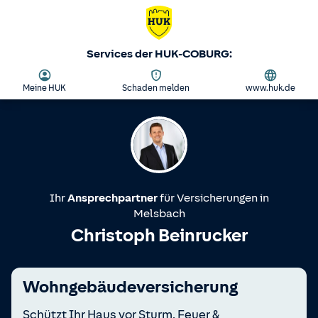
Services der HUK-COBURG:
Meine HUK
Schaden melden
www.huk.de
Ihr
Ansprechpartner
für Versicherungen in
Melsbach
Christoph Beinrucker
Wohngebäudeversicherung
Schützt Ihr Haus vor Sturm, Feuer &