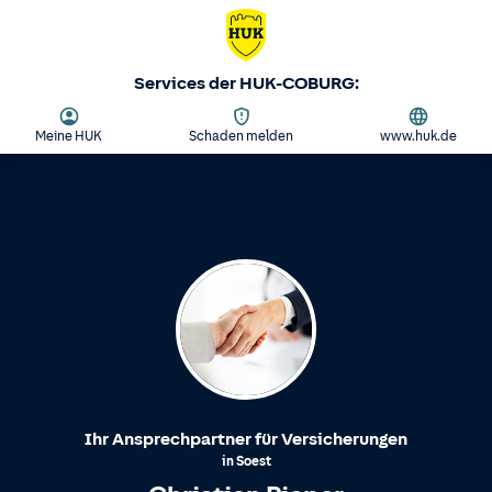
Services der HUK-COBURG:
Meine HUK
Schaden melden
www.huk.de
Ihr Ansprechpartner für Versicherungen
in
Soest