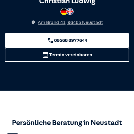
Spricht
Christian Ludwig
Deutsch
Englisch
Am Brand 41
,
96465
Neustadt
09568 8977644
Termin vereinbaren
Persönliche Beratung in
Neustadt