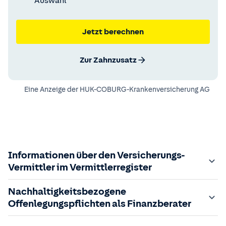
Auswahl
Jetzt berechnen
Zur Zahnzusatz
Eine Anzeige der
HUK-COBURG-Krankenversicherung AG
Informationen über den Versicherungs-
Vermittler im Vermittlerregister
Zuständige Aufsichtsbehörde:
Nachhaltigkeitsbezogene
Der Vermittler ist gebundener Versicherungsvermittler
Offenlegungspflichten als Finanzberater
gem. §34d GewO, bei der zuständigen IHK gemeldet und