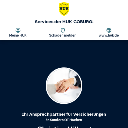
Services der HUK-COBURG:
Meine HUK
Schaden melden
www.huk.de
Ihr Ansprechpartner für Versicherungen
in
Sundern
OT
Hachen