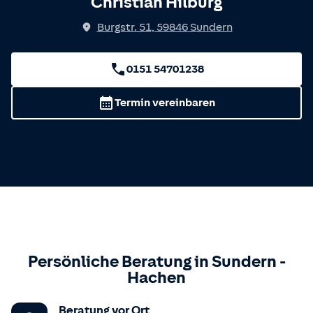
Christian Hilburg
Burgstr. 51
,
59846
Sundern
0151 54701238
Termin vereinbaren
Persönliche Beratung in
Sundern
-
Hachen
Beratung vor Ort