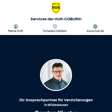
Services der HUK-COBURG:
Meine HUK
Schaden melden
www.huk.de
Ihr Ansprechpartner für Versicherungen
in
Wildeshausen