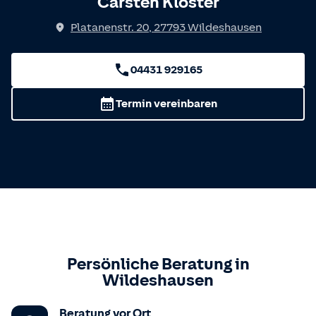
Carsten Kloster
Platanenstr. 20
,
27793
Wildeshausen
04431 929165
Termin vereinbaren
Persönliche Beratung in
Wildeshausen
Beratung vor Ort