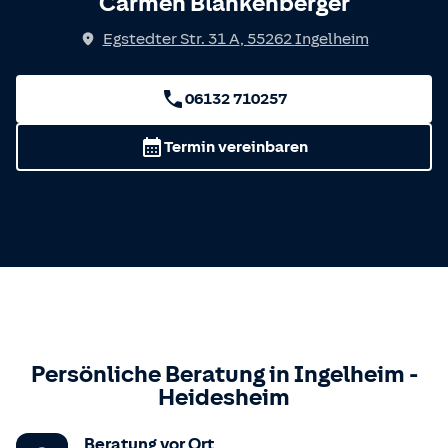
Carmen Blankenberger
Egstedter Str. 31 A
,
55262
Ingelheim
06132 710257
Termin vereinbaren
Persönliche Beratung in
Ingelheim
-
Heidesheim
Beratung vor Ort