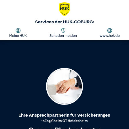
Services der HUK-COBURG:
Meine HUK
Schaden melden
www.huk.de
Ihre Ansprechpartnerin für Versicherungen
in
Ingelheim
OT
Heidesheim