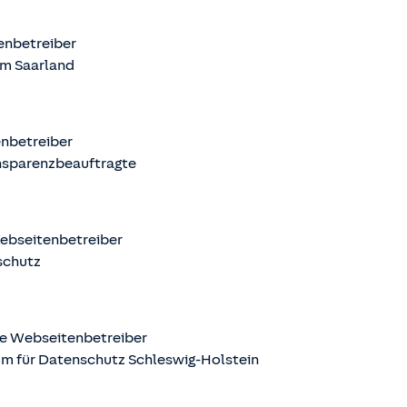
tenbetreiber
m Saarland
enbetreiber
nsparenzbeauftragte
Webseitenbetreiber
schutz
ige Webseitenbetreiber
m für Datenschutz Schleswig-Holstein