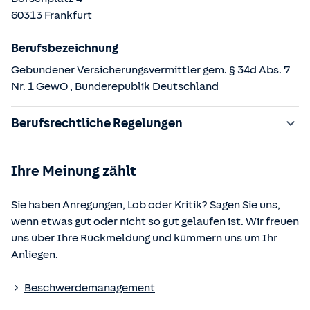
60313
Frankfurt
Berufsbezeichnung
Gebundener Versicherungsvermittler gem. § 34d Abs. 7
Nr. 1 GewO
, Bunderepublik Deutschland
Berufsrechtliche Regelungen
§ 34d Gewerbeordnung (GewO)
Ihre Meinung zählt
§§ 59 – 68 Gesetz über den Versicherungsvertrag
(VVG)
Sie haben Anregungen, Lob oder Kritik? Sagen Sie uns,
§ 48b Versicherungsaufsichtsgesetz (VAG)
wenn etwas gut oder nicht so gut gelaufen ist. Wir freuen
Verordnung über die Versicherungsvermittlung und -
uns über Ihre Rückmeldung und kümmern uns um Ihr
beratung (VersVermV)
Anliegen.
Die berufsrechtlichen Regelungen können über die vom
Beschwerdemanagement
Bundesministerium der Justiz und von der juris GmbH