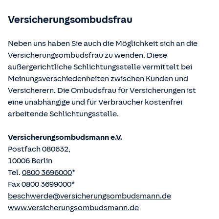
betriebene Homepage
www.gesetze-im-internet.de
eingesehen und abgerufen werden.
Versicherungsombudsfrau
Neben uns haben Sie auch die Möglichkeit sich an die
Versicherungsombudsfrau zu wenden. Diese
außergerichtliche Schlichtungsstelle vermittelt bei
Meinungsverschiedenheiten zwischen Kunden und
Versicherern. Die Ombudsfrau für Versicherungen ist
eine unabhängige und für Verbraucher kostenfrei
arbeitende Schlichtungsstelle.
Versicherungsombudsmann e.V.
Postfach 080632,
10006 Berlin
Tel.
0800 3696000
*
Fax 0800 3699000*
beschwerde@versicherungsombudsmann.de
www.versicherungsombudsmann.de