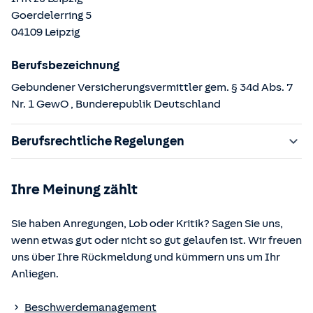
Goerdelerring
5
04109
Leipzig
Berufsbezeichnung
Gebundener Versicherungsvermittler gem. § 34d Abs. 7
Nr. 1 GewO
, Bunderepublik Deutschland
Berufsrechtliche Regelungen
§ 34d Gewerbeordnung (GewO)
Ihre Meinung zählt
§§ 59 – 68 Gesetz über den Versicherungsvertrag
(VVG)
Sie haben Anregungen, Lob oder Kritik? Sagen Sie uns,
§ 48b Versicherungsaufsichtsgesetz (VAG)
wenn etwas gut oder nicht so gut gelaufen ist. Wir freuen
Verordnung über die Versicherungsvermittlung und -
uns über Ihre Rückmeldung und kümmern uns um Ihr
beratung (VersVermV)
Anliegen.
Die berufsrechtlichen Regelungen können über die vom
Beschwerdemanagement