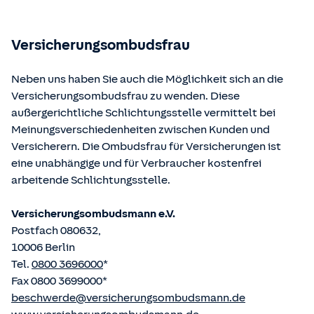
Bundesministerium der Justiz und von der juris GmbH
betriebene Homepage
www.gesetze-im-internet.de
eingesehen und abgerufen werden.
Versicherungsombudsfrau
Neben uns haben Sie auch die Möglichkeit sich an die
Versicherungsombudsfrau zu wenden. Diese
außergerichtliche Schlichtungsstelle vermittelt bei
Meinungsverschiedenheiten zwischen Kunden und
Versicherern. Die Ombudsfrau für Versicherungen ist
eine unabhängige und für Verbraucher kostenfrei
arbeitende Schlichtungsstelle.
Versicherungsombudsmann e.V.
Postfach 080632,
10006 Berlin
Tel.
0800 3696000
*
Fax 0800 3699000*
beschwerde@versicherungsombudsmann.de