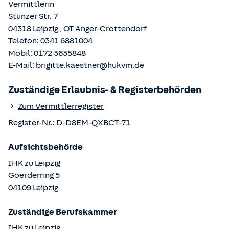
Vermittlerin
Stünzer Str. 7
04318
Leipzig
, OT
Anger-Crottendorf
Telefon:
0341 6881004
Mobil:
0172 3635848
E-Mail:
brigitte.kaestner@hukvm.de
Zuständige Erlaubnis- & Registerbehörden
Zum Vermittlerregister
Register-Nr.:
D-D8EM-QXBCT-71
Aufsichtsbehörde
IHK zu Leipzig
Goerderring
5
04109
Leipzig
Zuständige Berufskammer
IHK zu Leipzig