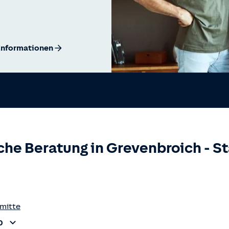
Informationen
che Beratung in
Grevenbroich
-
St
mitte
0