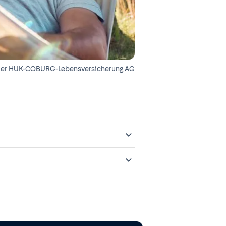
der
HUK-COBURG-Lebensversicherung AG
 gemeldet und in das
Offenlegungspflichten im