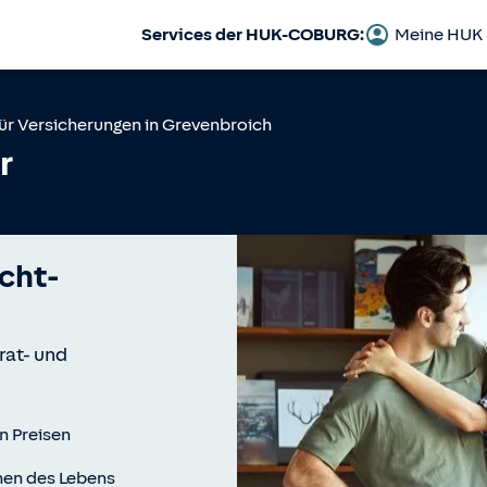
Services der HUK-COBURG:
Meine HUK
ür Versicherungen in
Grevenbroich
r
icht­
rat- und
en Preisen
chen des Lebens