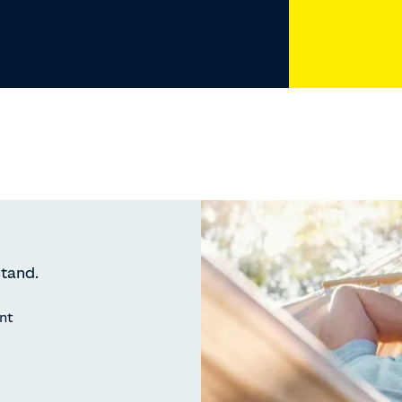
tand.
int