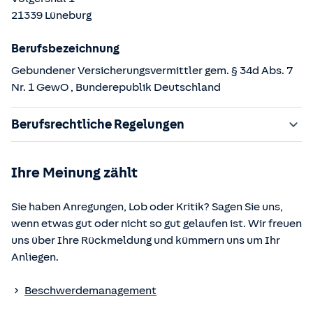
21339
Lüneburg
Berufsbezeichnung
Gebundener Versicherungsvermittler gem. § 34d Abs. 7
Nr. 1 GewO
, Bunderepublik Deutschland
Berufsrechtliche Regelungen
§ 34d Gewerbeordnung (GewO)
Ihre Meinung zählt
§§ 59 – 68 Gesetz über den Versicherungsvertrag
(VVG)
Sie haben Anregungen, Lob oder Kritik? Sagen Sie uns,
§ 48b Versicherungsaufsichtsgesetz (VAG)
wenn etwas gut oder nicht so gut gelaufen ist. Wir freuen
Verordnung über die Versicherungsvermittlung und -
uns über Ihre Rückmeldung und kümmern uns um Ihr
beratung (VersVermV)
Anliegen.
Die berufsrechtlichen Regelungen können über die vom
Beschwerdemanagement
Bundesministerium der Justiz und von der juris GmbH