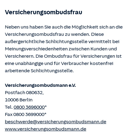
betriebene Homepage
www.gesetze-im-internet.de
eingesehen und abgerufen werden.
Versicherungsombudsfrau
Neben uns haben Sie auch die Möglichkeit sich an die
Versicherungsombudsfrau zu wenden. Diese
außergerichtliche Schlichtungsstelle vermittelt bei
Meinungsverschiedenheiten zwischen Kunden und
Versicherern. Die Ombudsfrau für Versicherungen ist
eine unabhängige und für Verbraucher kostenfrei
arbeitende Schlichtungsstelle.
Versicherungsombudsmann e.V.
Postfach 080632,
10006 Berlin
Tel.
0800 3696000
*
Fax 0800 3699000*
beschwerde@versicherungsombudsmann.de
www.versicherungsombudsmann.de