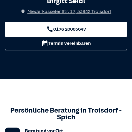
Birgitt Seidl
Niederkasseler Str. 17
,
53842
Troisdorf
0176 20005647
Termin vereinbaren
Persönliche Beratung in
Troisdorf
-
Spich
Beratung vor Ort