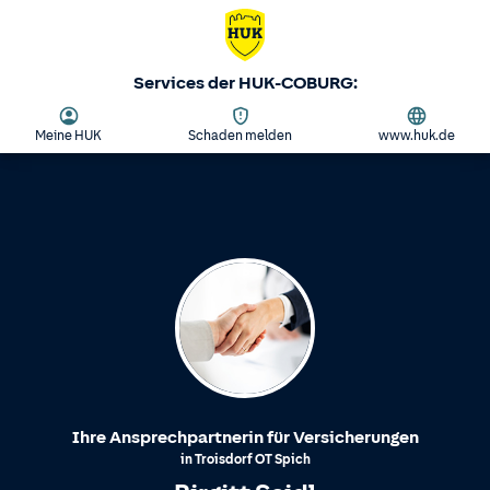
Services der HUK-COBURG:
Meine HUK
Schaden melden
www.huk.de
Ihre Ansprechpartnerin für Versicherungen
in
Troisdorf
OT
Spich