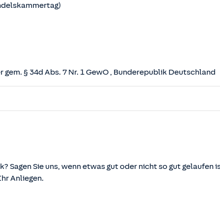
andelskammertag)
 gem. § 34d Abs. 7 Nr. 1 GewO
, Bunderepublik Deutschland
herungsvertrag (VVG)
tz (VAG)
svermittlung und -beratung (VersVermV)
k? Sagen Sie uns, wenn etwas gut oder nicht so gut gelaufen is
r Anliegen.
önnen über die vom Bundesministerium der Justiz und von d
ehen und abgerufen werden.