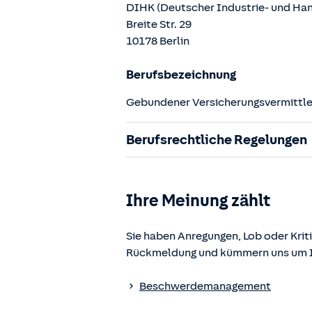
DIHK (Deutscher Industrie- und H
Breite Str.
29
10178
Berlin
Berufsbezeichnung
Gebundener Versicherungsvermittler
Berufsrechtliche Regelungen
§ 34d Gewerbeordnung (GewO)
§§ 59 – 68 Gesetz über den Versic
Ihre Meinung zählt
§ 48b Versicherungsaufsichtsgese
Verordnung über die Versicherung
Sie haben Anregungen, Lob oder Kriti
Rückmeldung und kümmern uns um Ih
Die berufsrechtlichen Regelungen k
www.gesetze-im-internet.de
einges
Beschwerdemanagement