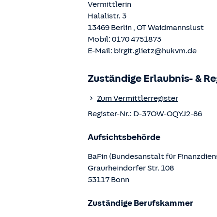
Vermittlerin
Halalistr. 3
13469
Berlin
, OT
Waidmannslust
Mobil:
0170 4751873
E-Mail:
birgit.glietz@hukvm.de
Zuständige Erlaubnis- & R
Zum Vermittlerregister
Register-Nr.:
D-37OW-OQYJ2-86
Aufsichtsbehörde
BaFin (Bundesanstalt für Finanzdien
Graurheindorfer Str.
108
53117
Bonn
Zuständige Berufskammer