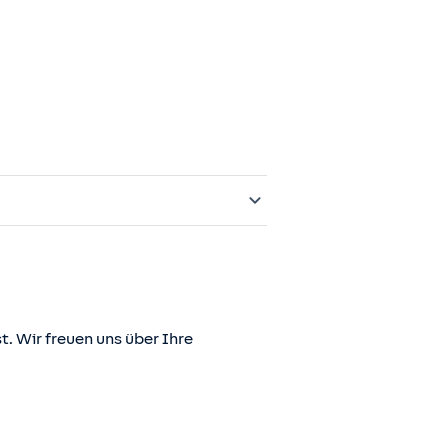
t. Wir freuen uns über Ihre
er juris GmbH betriebene Homepage