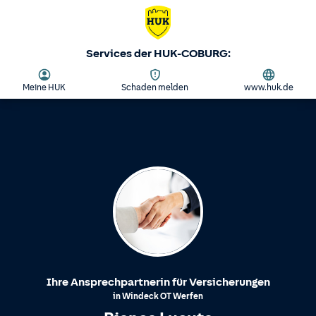
Services der HUK-COBURG:
Meine HUK
Schaden melden
www.huk.de
Ihre Ansprechpartnerin für Versicherungen
in
Windeck
OT
Werfen