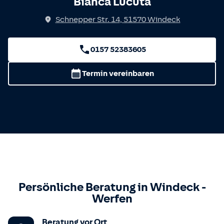
Bianca Lucuta
Schnepper Str. 14
,
51570
Windeck
0157 52383605
Termin vereinbaren
Persönliche Beratung in
Windeck
-
Werfen
Beratung vor Ort