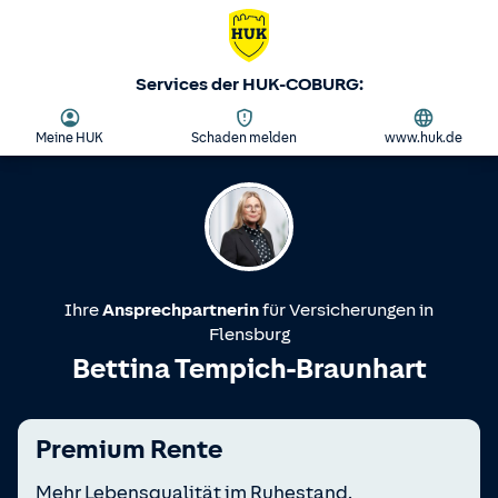
Services der HUK-COBURG:
Meine HUK
Schaden melden
www.huk.de
Ihre
Ansprechpartnerin
für Versicherungen in
Flensburg
Bettina Tempich-Braunhart
Premium Rente
Mehr Lebensqualität im Ruhestand.