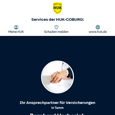
Services der HUK-COBURG:
Meine HUK
Schaden melden
www.huk.de
Ihr Ansprechpartner für Versicherungen
in
Tamm