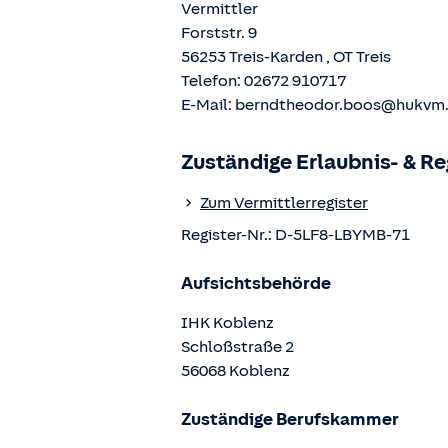
Vermittler
Forststr. 9
56253
Treis-Karden
, OT
Treis
Telefon:
02672 910717
E-Mail:
berndtheodor.boos@hukvm
Zuständige Erlaubnis- & R
Zum Vermittlerregister
Register-Nr.:
D-5LF8-LBYMB-71
Aufsichtsbehörde
IHK Koblenz
Schloßstraße
2
56068
Koblenz
Zuständige Berufskammer