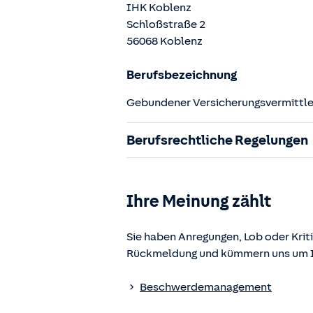
IHK Koblenz
Schloßstraße
2
56068
Koblenz
Berufsbezeichnung
Gebundener Versicherungsvermittler
Berufsrechtliche Regelungen
§ 34d Gewerbeordnung (GewO)
§§ 59 – 68 Gesetz über den Versic
Ihre Meinung zählt
§ 48b Versicherungsaufsichtsgese
Verordnung über die Versicherung
Sie haben Anregungen, Lob oder Kriti
Rückmeldung und kümmern uns um Ih
Die berufsrechtlichen Regelungen k
www.gesetze-im-internet.de
einges
Beschwerdemanagement