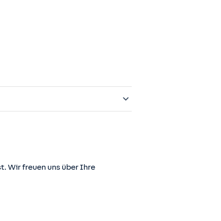
t. Wir freuen uns über Ihre
er juris GmbH betriebene Homepage