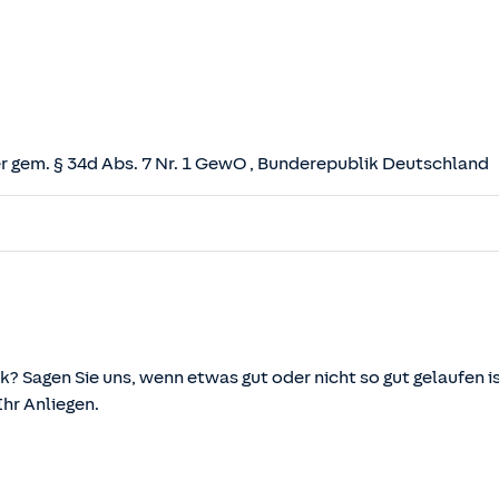
 gem. § 34d Abs. 7 Nr. 1 GewO
, Bunderepublik Deutschland
herungsvertrag (VVG)
tz (VAG)
svermittlung und -beratung (VersVermV)
k? Sagen Sie uns, wenn etwas gut oder nicht so gut gelaufen is
r Anliegen.
önnen über die vom Bundesministerium der Justiz und von d
ehen und abgerufen werden.