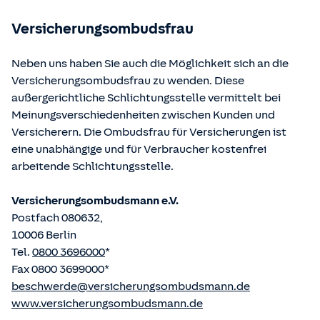
betriebene Homepage
www.gesetze-im-internet.de
eingesehen und abgerufen werden.
Versicherungsombudsfrau
Neben uns haben Sie auch die Möglichkeit sich an die
Versicherungsombudsfrau zu wenden. Diese
außergerichtliche Schlichtungsstelle vermittelt bei
Meinungsverschiedenheiten zwischen Kunden und
Versicherern. Die Ombudsfrau für Versicherungen ist
eine unabhängige und für Verbraucher kostenfrei
arbeitende Schlichtungsstelle.
Versicherungsombudsmann e.V.
Postfach 080632,
10006 Berlin
Tel.
0800 3696000
*
Fax 0800 3699000*
beschwerde@versicherungsombudsmann.de
www.versicherungsombudsmann.de