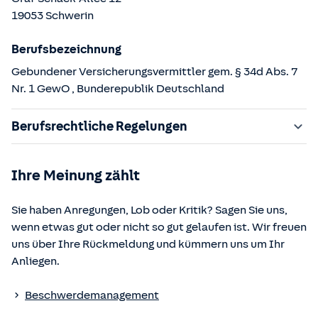
19053
Schwerin
Berufsbezeichnung
Gebundener Versicherungsvermittler gem. § 34d Abs. 7
Nr. 1 GewO
, Bunderepublik Deutschland
Berufsrechtliche Regelungen
§ 34d Gewerbeordnung (GewO)
Ihre Meinung zählt
§§ 59 – 68 Gesetz über den Versicherungsvertrag
(VVG)
Sie haben Anregungen, Lob oder Kritik? Sagen Sie uns,
§ 48b Versicherungsaufsichtsgesetz (VAG)
wenn etwas gut oder nicht so gut gelaufen ist. Wir freuen
Verordnung über die Versicherungsvermittlung und -
uns über Ihre Rückmeldung und kümmern uns um Ihr
beratung (VersVermV)
Anliegen.
Die berufsrechtlichen Regelungen können über die vom
Beschwerdemanagement
Bundesministerium der Justiz und von der juris GmbH