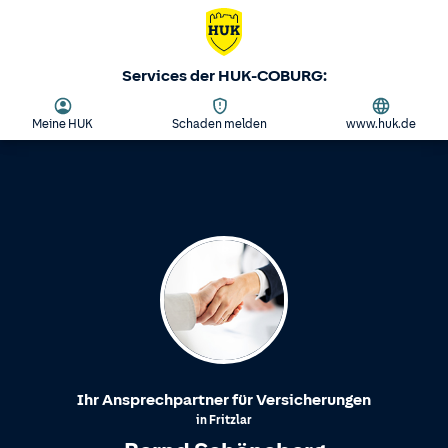
Services der HUK-COBURG:
Meine HUK
Schaden melden
www.huk.de
Ihr Ansprechpartner für Versicherungen
in
Fritzlar