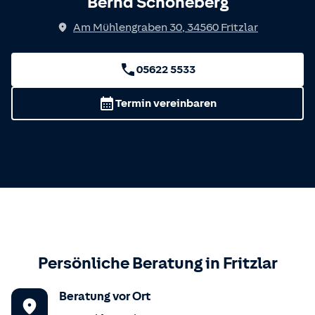
Bernd Schöneberg
Am Mühlengraben 30
,
34560
Fritzlar
05622 5533
Termin vereinbaren
Persönliche Beratung in
Fritzlar
Beratung vor Ort