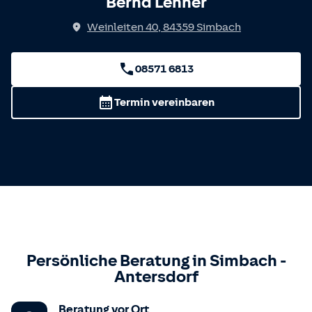
Bernd Lehner
Weinleiten 40
,
84359
Simbach
08571 6813
Termin vereinbaren
Persönliche Beratung in
Simbach
-
Antersdorf
Beratung vor Ort