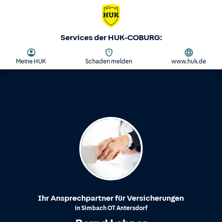
Services der HUK-COBURG:
Meine HUK
Schaden melden
www.huk.de
Ihr Ansprechpartner für Versicherungen
in
Simbach
OT
Antersdorf