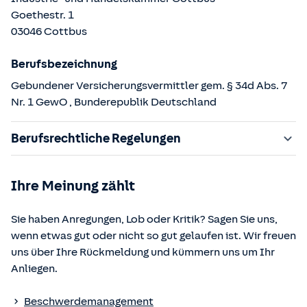
Goethestr.
1
03046
Cottbus
Berufsbezeichnung
Gebundener Versicherungsvermittler gem. § 34d Abs. 7
Nr. 1 GewO
, Bunderepublik Deutschland
Berufsrechtliche Regelungen
§ 34d Gewerbeordnung (GewO)
Ihre Meinung zählt
§§ 59 – 68 Gesetz über den Versicherungsvertrag
(VVG)
Sie haben Anregungen, Lob oder Kritik? Sagen Sie uns,
§ 48b Versicherungsaufsichtsgesetz (VAG)
wenn etwas gut oder nicht so gut gelaufen ist. Wir freuen
Verordnung über die Versicherungsvermittlung und -
uns über Ihre Rückmeldung und kümmern uns um Ihr
beratung (VersVermV)
Anliegen.
Die berufsrechtlichen Regelungen können über die vom
Beschwerdemanagement