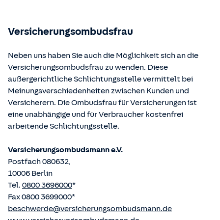
Bundesministerium der Justiz und von der juris GmbH
betriebene Homepage
www.gesetze-im-internet.de
eingesehen und abgerufen werden.
Versicherungsombudsfrau
Neben uns haben Sie auch die Möglichkeit sich an die
Versicherungsombudsfrau zu wenden. Diese
außergerichtliche Schlichtungsstelle vermittelt bei
Meinungsverschiedenheiten zwischen Kunden und
Versicherern. Die Ombudsfrau für Versicherungen ist
eine unabhängige und für Verbraucher kostenfrei
arbeitende Schlichtungsstelle.
Versicherungsombudsmann e.V.
Postfach 080632,
10006 Berlin
Tel.
0800 3696000
*
Fax 0800 3699000*
beschwerde@versicherungsombudsmann.de