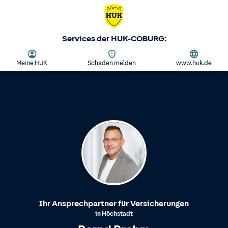
Services der HUK-COBURG:
Meine HUK
Schaden melden
www.huk.de
Ihr Ansprechpartner für Versicherungen
in
Höchstadt