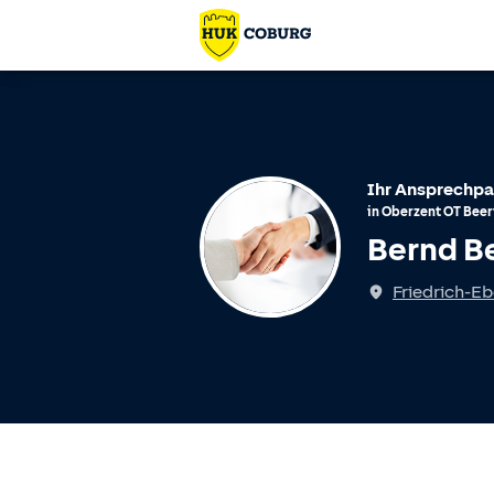
Ihr Ansprechpa
in
Oberzent
OT
Beer
Bernd B
Friedrich-Eb