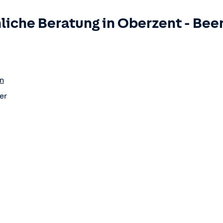
liche Beratung in
Oberzent
-
Bee
n
er