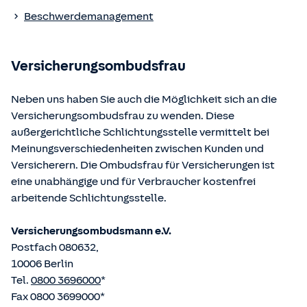
Die berufsrechtlichen Regelungen können über die vom
Beschwerdemanagement
Bundesministerium der Justiz und von der juris GmbH
betriebene Homepage
www.gesetze-im-internet.de
eingesehen und abgerufen werden.
Versicherungsombudsfrau
Neben uns haben Sie auch die Möglichkeit sich an die
Versicherungsombudsfrau zu wenden. Diese
außergerichtliche Schlichtungsstelle vermittelt bei
Meinungsverschiedenheiten zwischen Kunden und
Versicherern. Die Ombudsfrau für Versicherungen ist
eine unabhängige und für Verbraucher kostenfrei
arbeitende Schlichtungsstelle.
Versicherungsombudsmann e.V.
Postfach 080632,
10006 Berlin
Tel.
0800 3696000
*
Fax 0800 3699000*