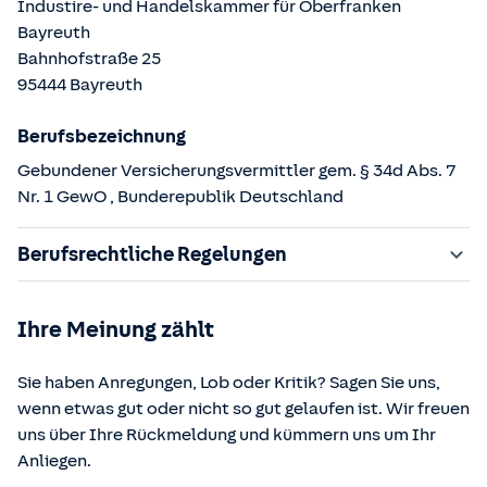
Industire- und Handelskammer für Oberfranken
Bayreuth
Bahnhofstraße
25
95444
Bayreuth
Berufsbezeichnung
Gebundener Versicherungsvermittler gem. § 34d Abs. 7
Nr. 1 GewO
, Bunderepublik Deutschland
Berufsrechtliche Regelungen
§ 34d Gewerbeordnung (GewO)
Ihre Meinung zählt
§§ 59 – 68 Gesetz über den Versicherungsvertrag
(VVG)
Sie haben Anregungen, Lob oder Kritik? Sagen Sie uns,
§ 48b Versicherungsaufsichtsgesetz (VAG)
wenn etwas gut oder nicht so gut gelaufen ist. Wir freuen
Verordnung über die Versicherungsvermittlung und -
uns über Ihre Rückmeldung und kümmern uns um Ihr
beratung (VersVermV)
Anliegen.