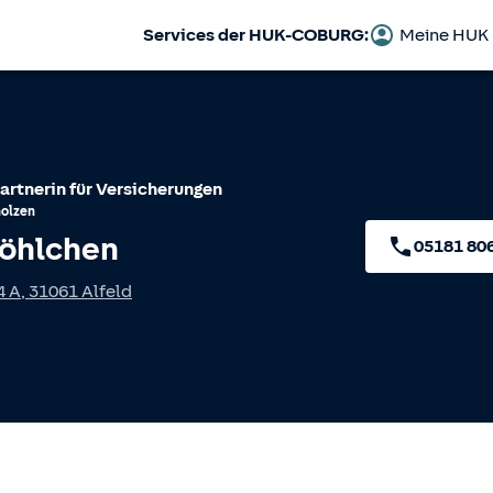
Services der HUK-COBURG:
Meine HUK
artnerin für Versicherungen
olzen
Pöhlchen
05181 80
4 A
,
31061
Alfeld