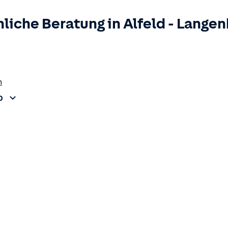
liche Beratung in
Alfeld
-
Langen
n
0