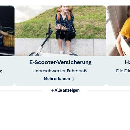
E-Scooter-Versicherung
H
g.
Unbeschwerter Fahrspaß.
Die Di
Mehr erfahren
Alle anzeigen