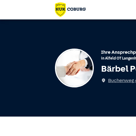
Ihre Ansprechp
in
Alfeld
OT
Langenh
Bärbel 
Buchenweg 