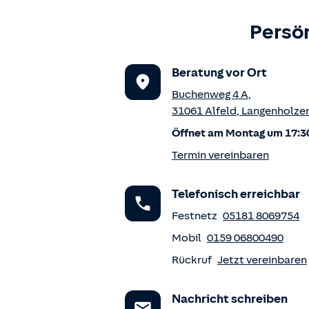
Persön
Beratung vor Ort
Buchenweg 4 A
,
31061
Alfeld
,
Langenholze
Öffnet am Montag um 17:3
Termin vereinbaren
Telefonisch erreichbar
Festnetz
05181 8069754
Mobil
0159 06800490
Rückruf
Jetzt vereinbaren
Nachricht schreiben