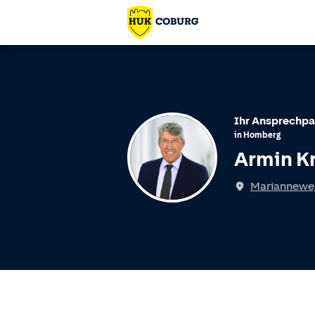
Ihr Ansprechpa
in
Homberg
Armin K
Spricht
Mariannewe