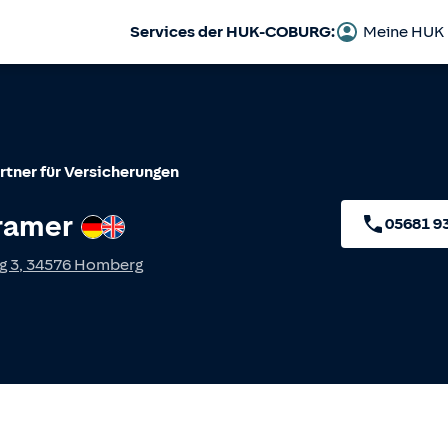
Services der HUK-COBURG:
Meine HUK
rtner für Versicherungen
ramer
Deutsch
Englisch
05681 9
g 3
,
34576
Homberg