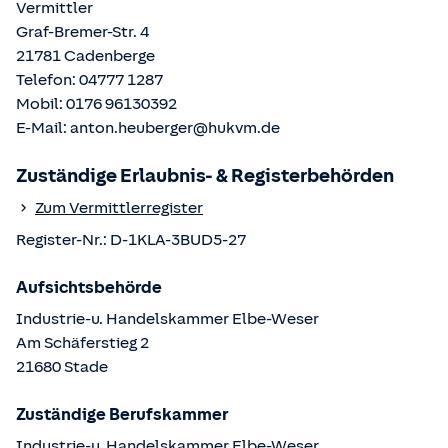
Vermittler
Graf-Bremer-Str. 4
21781
Cadenberge
Telefon:
04777 1287
Mobil:
0176 96130392
E-Mail:
anton.heuberger@hukvm.de
Zuständige Erlaubnis- & Registerbehörden
Zum Vermittlerregister
Register-Nr.:
D-1KLA-3BUD5-27
Aufsichtsbehörde
Industrie-u. Handelskammer Elbe-Weser
Am Schäferstieg
2
21680
Stade
Zuständige Berufskammer
Industrie-u. Handelskammer Elbe-Weser