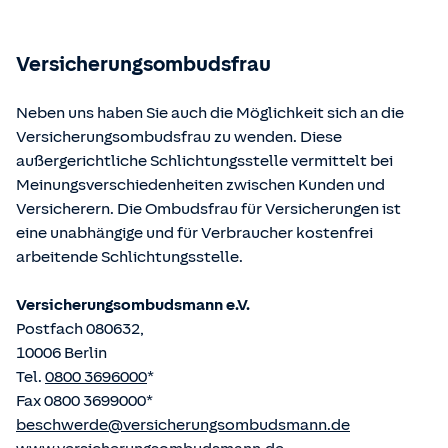
Bundesministerium der Justiz und von der juris GmbH
betriebene Homepage
www.gesetze-im-internet.de
eingesehen und abgerufen werden.
Versicherungsombudsfrau
Neben uns haben Sie auch die Möglichkeit sich an die
Versicherungsombudsfrau zu wenden. Diese
außergerichtliche Schlichtungsstelle vermittelt bei
Meinungsverschiedenheiten zwischen Kunden und
Versicherern. Die Ombudsfrau für Versicherungen ist
eine unabhängige und für Verbraucher kostenfrei
arbeitende Schlichtungsstelle.
Versicherungsombudsmann e.V.
Postfach 080632,
10006 Berlin
Tel.
0800 3696000
*
Fax 0800 3699000*
beschwerde@versicherungsombudsmann.de