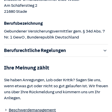
Am Schäferstieg
2
21680
Stade
Berufsbezeichnung
Gebundener Versicherungsvermittler gem. § 34d Abs. 7
Nr. 1 GewO
, Bunderepublik Deutschland
Berufsrechtliche Regelungen
§ 34d Gewerbeordnung (GewO)
Ihre Meinung zählt
§§ 59 – 68 Gesetz über den Versicherungsvertrag
(VVG)
Sie haben Anregungen, Lob oder Kritik? Sagen Sie uns,
§ 48b Versicherungsaufsichtsgesetz (VAG)
wenn etwas gut oder nicht so gut gelaufen ist. Wir freuen
Verordnung über die Versicherungsvermittlung und -
uns über Ihre Rückmeldung und kümmern uns um Ihr
beratung (VersVermV)
Anliegen.
Die berufsrechtlichen Regelungen können über die vom
Beschwerdemanagement