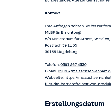
Bundesländer. Alle Ländern schaffen
Kontakt
Ihre Anfragen richten Sie bis zur fo
MLBF (in Errichtung)
c/o Ministerium für Arbeit, Soziale
Postfach 39 11 55
39135 Magdeburg
Telefon:
0391 567 4530
E-Mail:
MLBF@ms.sachsen-anhalt.d
Webseite:
https://ms.sachsen-anha
fuer-die-barrierefreiheit-von-produ
Erstellungsdatum